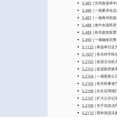
S.485
|为市政选举中
S.486
|一项要求在总
S.487
|一项将州初选
S.488
|使中央选民登
S.489
|有关提前投票
S.490
|一项确保完整
S.1125
|将选举日定
S.1637
|有关对平民
S.2102
|促进立法机
S.2103
|促进政府效
S.2104
|一项更新公
S.2105
|有关民事资
S.2106
|出生证明现
S.2107
|扩大公共记
S.2108
|关于信息治
S.2110
|填补游说法