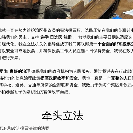
我就一直在努力维护湾区州议员的宪法投票权。选民压制在我们的英联邦
加强我们的民主，支持
选举
日选民
注册
，
移动我们的主要日期
以适应选
册现代化。我在立法机关的倡导促成了我们英联邦第
一个全面的邮寄投票
可以安全可靠地投票，并确保投票工作人员在选举日保持安全。我现在致
件进行投票。
度
和
良好的治理
确保我们的政府机构为人民服务。通过我过去在行政部
强有力的信息治理政策
提高政府效率和安全。
我也一直是一个
完整的人口
其学校、道路、交通等所需的全部联邦资金。我致力于为每个湾区州议员
不怕卷起袖子为常识性的官僚改革而战。
牵头立法
代化和改进投票法律的法案